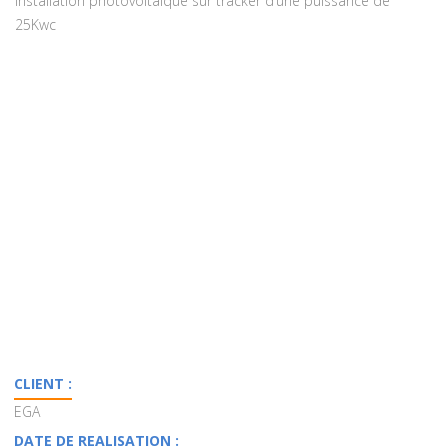
Installation photovoltaïque sur tracker d’une puissance de
25Kwc
CLIENT :
EGA
DATE DE REALISATION :