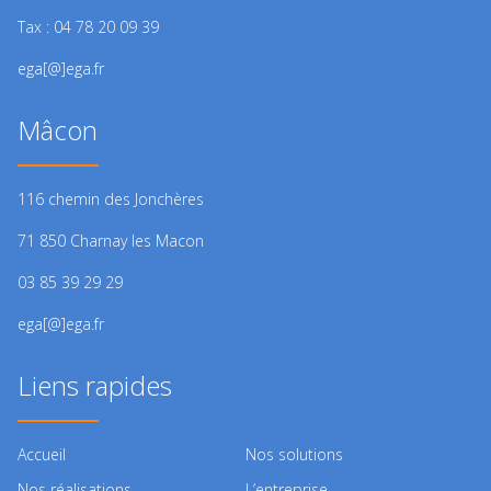
Tax : 04 78 20 09 39
ega[@]ega.fr
Mâcon
116 chemin des Jonchères
71 850 Charnay les Macon
03 85 39 29 29
ega[@]ega.fr
Liens rapides
Accueil
Nos solutions
Nos réalisations
L’entreprise