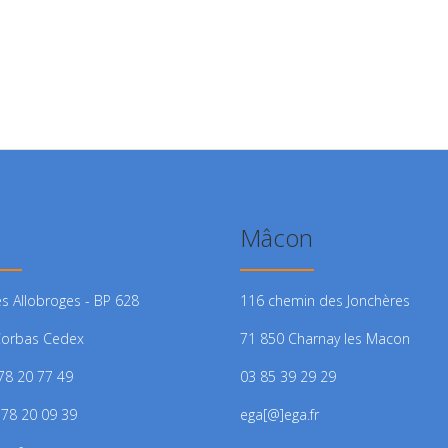
Mâcon
es Allobroges - BP 628
116 chemin des Jonchères
Corbas Cedex
71 850 Charnay les Macon
 78 20 77 49
03 85 39 29 29
 78 20 09 39
ega[@]ega.fr