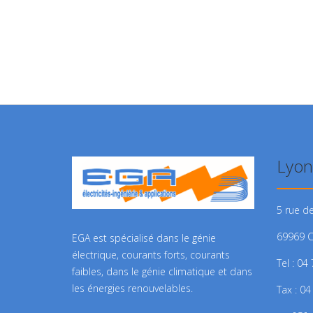
Lyon
5 rue d
69969 
EGA est spécialisé dans le génie
électrique, courants forts, courants
Tel : 04
faibles, dans le génie climatique et dans
les énergies renouvelables.
Tax : 04